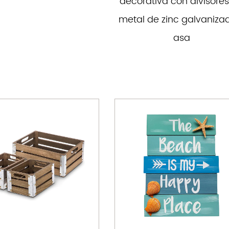
decorativa con divisore
metal de zinc galvaniza
asa