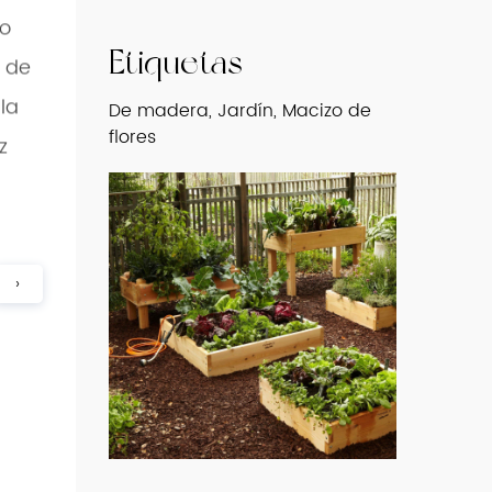
o
 de
Etiquetas
la
De madera, Jardín, Macizo de
z
flores
›