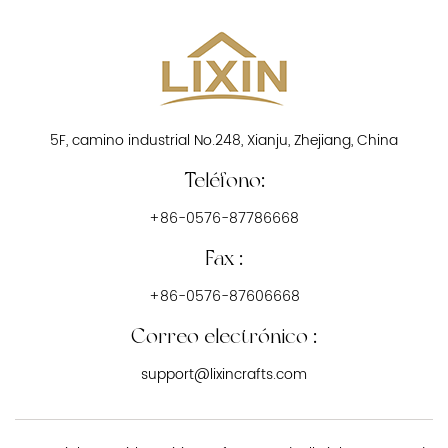
5F, camino industrial No.248, Xianju, Zhejiang, China
Teléfono:
+86-0576-87786668
Fax :
+86-0576-87606668
Correo electrónico :
support@lixincrafts.com