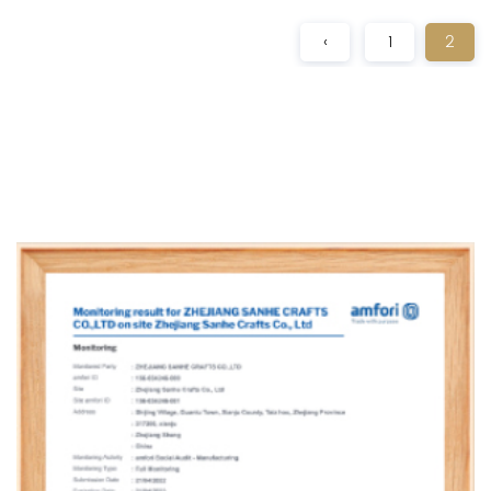
‹
1
2